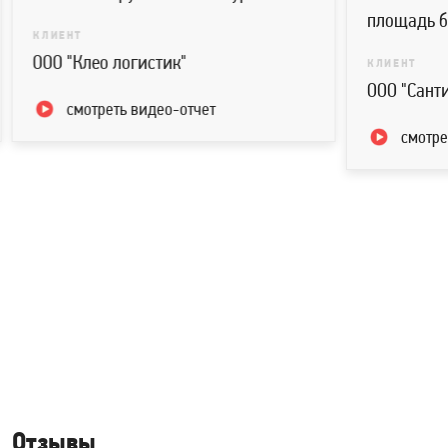
площадь бол
КЛИЕНТ
ООО "Клео логистик"
КЛИЕНТ
ООО "Санти
смотреть видео-отчет
смотрет
Отзывы